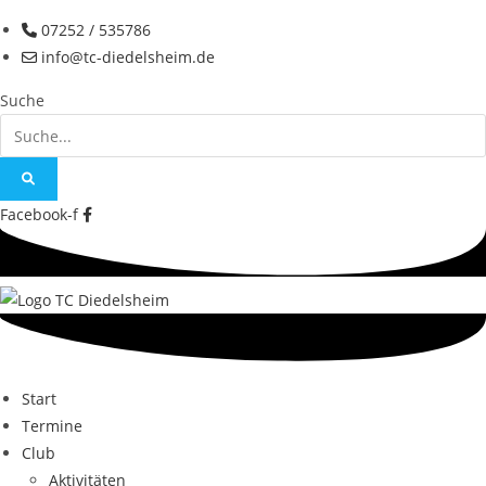
Zum
07252 / 535786
Inhalt
info@tc-diedelsheim.de
springen
Suche
Facebook-f
Start
Termine
Club
Aktivitäten