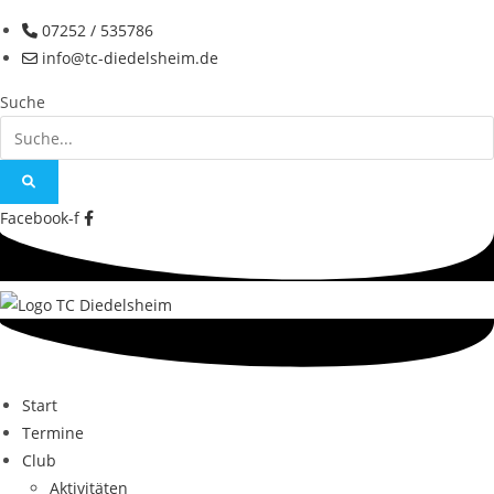
Zum
07252 / 535786
Inhalt
info@tc-diedelsheim.de
springen
Suche
Facebook-f
Start
Termine
Club
Aktivitäten